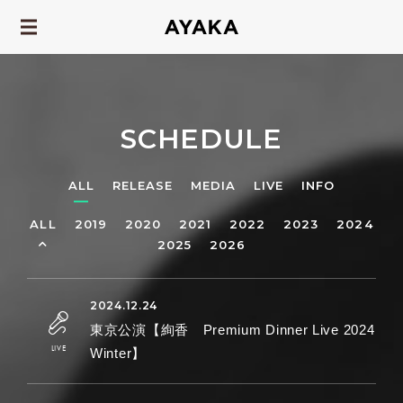
SCHEDULE
ALL
RELEASE
MEDIA
LIVE
INFO
ALL
2019
2020
2021
2022
2023
2024
2025
2026
東京公演【絢香 Premium Dinner Live 2024
Winter】