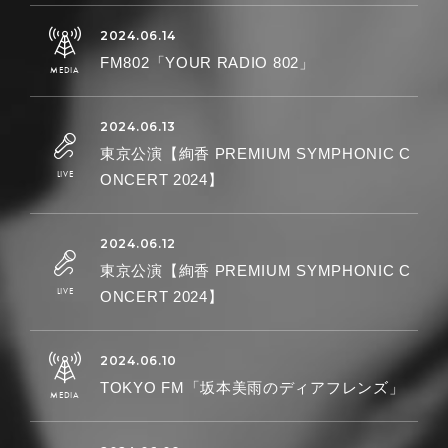
FM802「YOUR RADIO 802」
東京公演【絢香 PREMIUM SYMPHONIC C
ONCERT 2024】
東京公演【絢香 PREMIUM SYMPHONIC C
ONCERT 2024】
TOKYO FM「坂本美雨のディアフレンズ」