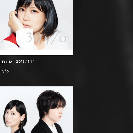
LBUM
2018.11.14
0 y/o