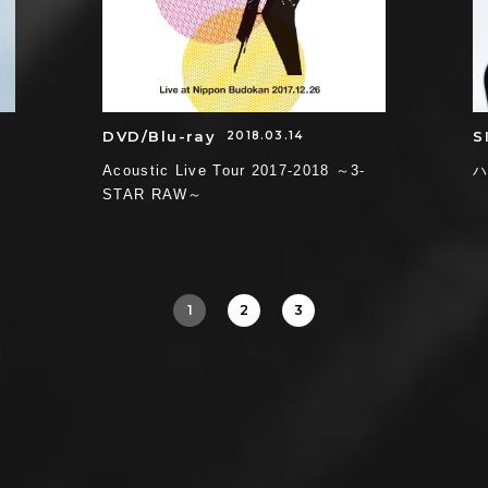
DVD/Blu-ray
S
2018.03.14
Acoustic Live Tour 2017-2018 ～3-
STAR RAW～
1
2
3