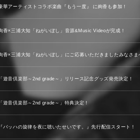
豪華アーティストコラボ楽曲『もう一度』 に絢香も参加！
絢香×三浦大知「ねがいぼし」音源&Music Videoが完成！
絢香×三浦大知「ねがいぼし」にご応募いただきましたみなさま
「遊音倶楽部～2nd grade～」リリース記念グッズ発売決定！
「遊音倶楽部～2nd grade～」特典決定！
『バッハの旋律を夜に聴いたせいです。』先行配信スタート！