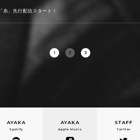
「糸」先行配信スタート！
1
2
3
AYAKA
AYAKA
STAFF
Spotify
Apple Music
Twitter