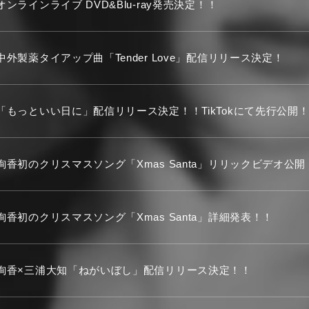
オンラインライブ DVD&Blu-ray発売決定！！
中外製薬タイアップ曲「Tender Love」配信リリース決定！
「もっといい日に」配信リリース決定！！TikTokにて先行公開
絢香初のクリスマスソング「Xmas Santa」リリックビデオ公開
絢香初のクリスマスソング「Xmas Santa」詳細発表！！
絢香×三浦大知「ねがいぼし」配信リリース決定！！