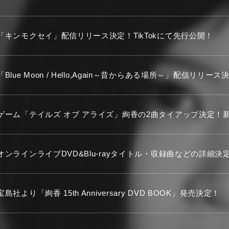
「キンモクセイ」配信リリース決定！TikTokにて先行公開！
「Blue Moon / Hello,Again～昔からある場所～」配信リリース
ゲーム「テイルズ オブ アライズ」絢香の2曲タイアップ決定！
オンラインライブDVD&Blu-rayタイトル・収録曲などの詳細決
宝島社より「絢香 15th Anniversary DVD BOOK」発売決定！