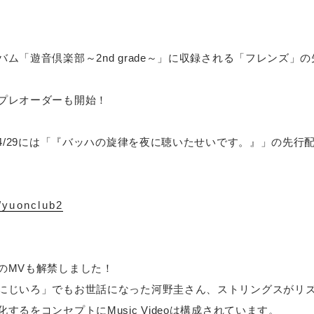
ム「遊音倶楽部～2nd grade～」に収録される「フレンズ」
プレオーダーも開始！
、4/29には「『バッハの旋律を夜に聴いたせいです。』」の先行
o/yuonclub2
のMVも解禁しました！
にじいろ」でもお世話になった河野圭さん、ストリングスがリ
するをコンセプトにMusic Videoは構成されています。