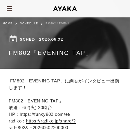
HOME
SCHEDULE
FM802「EVENING TAP」
SCHED
2026.06.02
FM802「EVENING TAP」
FM802「EVENING TAP」に絢香がインタビュー出演
します！
FM802「EVENING TAP」
放送：6/2(火) 20時台
HP：
https://funky802.com/et/
radiko：
https://radiko.jp/share/?
sid=802&t=20260602200000