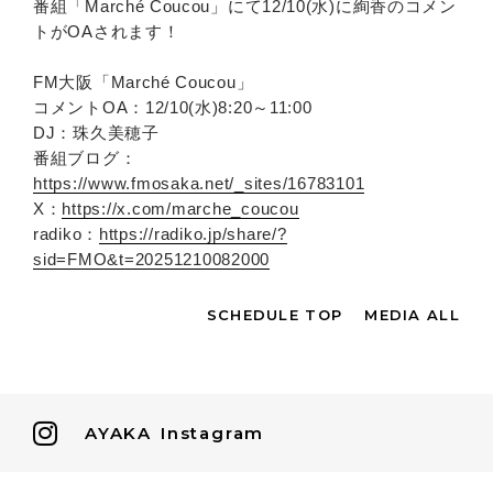
番組「Marché Coucou」にて12/10(水)に絢香のコメン
トがOAされます！
FM大阪「Marché Coucou」
コメントOA：12/10(水)8:20～11:00
DJ：珠久美穂子
番組ブログ：
https://www.fmosaka.net/_sites/16783101
X：
https://x.com/marche_coucou
radiko：
https://radiko.jp/share/?
sid=FMO&t=20251210082000
SCHEDULE TOP
MEDIA ALL
AYAKA
Instagram