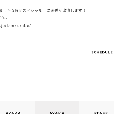
みました 3時間スペシャル」に絢香が出演します！
00～
.jp/konkurabe/
SCHEDULE
AYAKA
AYAKA
STAFF