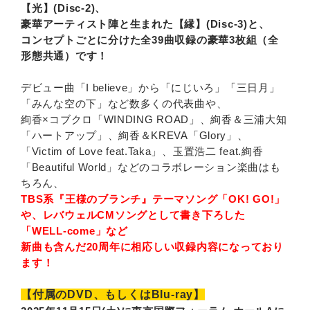
【光】(Disc-2)、
豪華アーティスト陣と生まれた【縁】(Disc-3)と、
コンセプトごとに分けた全39曲収録の豪華3枚組（全
形態共通）です！
デビュー曲「I believe」から「にじいろ」「三日月」
「みんな空の下」など数多くの代表曲や、
絢香×コブクロ「WINDING ROAD」、絢香＆三浦大知
「ハートアップ」、絢香＆KREVA「Glory」、
「Victim of Love feat.Taka」、玉置浩二 feat.絢香
「Beautiful World」などのコラボレーション楽曲はも
ちろん、
TBS系『王様のブランチ』テーマソング「OK! GO!」
や、レバウェルCMソングとして書き下ろした
「WELL-come」など
新曲も含んだ20周年に相応しい収録内容になっており
ます！
【付属のDVD、もしくはBlu-ray】