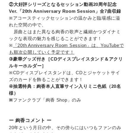
②大好評シリーズとなるセッション動画20周年記念
Ver.「20th Anniversary Room Session」全7曲収録
※アコースティックセッションの温かみと臨場感に溢
れた空間の中で、
原曲とはまた異なる絢香の歌声と繊細かつダイナミ
ックな表現の魅力を感じることができます！
※
「20th Anniversary Room Session」は、YouTubeで
も順次公開していく予定です！
③豪華グッズ付き［CDディスプレイスタンド＆アクリ
ルキーホルダー］
※CDディスプレイスタンドは、CDとジャケットサイ
ズのカードを飾ることができます！
④抽選特典：絢香本人直筆サイン入りミニ色紙（20名
様）
※
ファンクラブ「絢香 Shop」のみ
ー 絢香コメント ー
20年という月日の中、その傍らにはいつもファンのみ