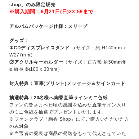
shop」のみ限定販売
※購入期間：6月21日(日)23:59まで
アルバムパッケージ仕様：スリーブ
グッズ：
①CDディスプレイスタンド
（サイズ：約 H140mm x
W277mm）
②アクリルキーホルダー
（サイズ：正方形 約50mm角
& 縦長 約100 x 30mm）
封入特典：直筆(プリント)メッセージ＆サインカード
抽選特典：20名様へ絢香直筆サインミニ色紙
ファンの皆さまへ日頃の感謝を込めた直筆サイン入り
のミニ色紙を抽選でプレゼントいたします。
※ファンクラブ「絢香 Shop」にてご購入いただいた方
のみ対象
※当選者の発表は商品の発送をもって代えさせていた