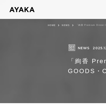
「絢香 Premium Dinner
HOME
NEWS
NEWS
2025.1
「絢香 Premi
GOODS・