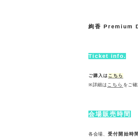
絢香 Premium Di
Ticket info.
ご購入は
こちら
※詳細は
こちら
をご確
会場販売時間
各会場、
受付開始時