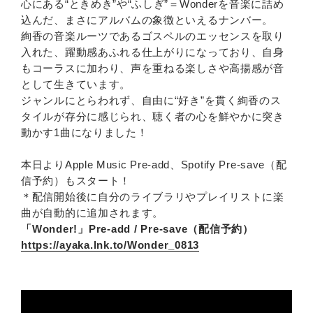
心にある“ときめき”や“ふしぎ”＝Wonderを音楽に詰め
込んだ、まさにアルバムの象徴といえるナンバー。
絢香の音楽ルーツであるゴスペルのエッセンスを取り
入れた、躍動感あふれる仕上がりになっており、自身
もコーラスに加わり、声を重ねる楽しさや高揚感が音
として生きています。
ジャンルにとらわれず、自由に“好き”を貫く絢香のス
タイルが存分に感じられ、聴く者の心を鮮やかに突き
動かす1曲になりました！
本日よりApple Music Pre-add、Spotify Pre-save（配
信予約）もスタート！
＊配信開始後に自分のライブラリやプレイリストに楽
曲が自動的に追加されます。
「Wonder!」Pre-add / Pre-save（配信予約）
https://ayaka.lnk.to/Wonder_0813