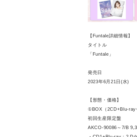
【Funtale詳細情報】
タイトル
「Funtale」
発売日
2023年6月21日(水)
【形態・価格】
①BOX（2CD+Blu-r
初回生産限定盤
AKCO-90086～7/B 
・CD1+Blu-ray：2 