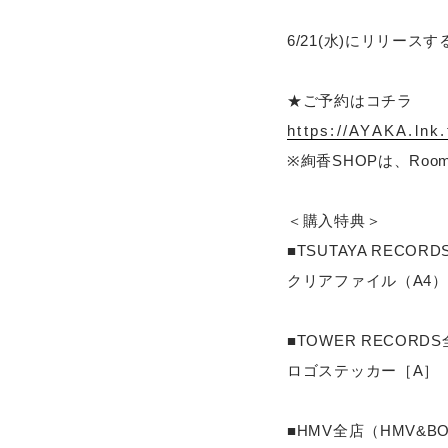
6/21(水)にリリー
★ご予約はコチラ
https://AYAKA.lnk
※絢香SHOPは、Roo
＜購入特典＞
■TSUTAYA RECO
クリアファイル（A4）
■TOWER RECOR
ロゴステッカー［A］
■HMV全店（HMV&BO