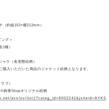
（約縦153×横212mm）
ピング＞
全1種）
：メガジャケ（各形態絵柄）
ご購入いただいた商品のジャケット絵柄となります。
クラブ）
※絢香Shopオリジナル絵柄
o.net/avx/sv/list1?categ_id=8002242&jsiteid=AYKS