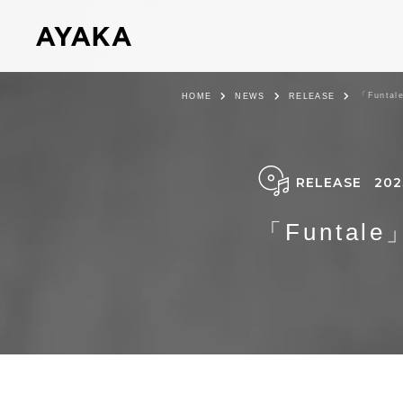
「Funt
HOME
NEWS
RELEASE
RELEASE
202
「Funta