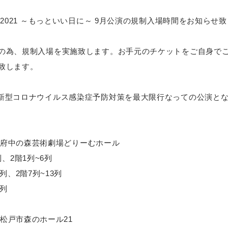
ary Tour 2021 ～もっといい日に～ 9月公演の規制入場時間をお知ら
の為、規制入場を実施致します。お手元のチケットをご自身で
致します。
新型コロナウイルス感染症予防対策を最大限行なっての公演と
【東京】 府中の森芸術劇場どりーむホール
1列、2階1列~6列
22列、2階7列~13列
3列
葉】 松戸市森のホール21