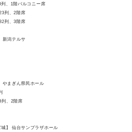
~10列、1階バルコニー席
~23列、2階席
~32列、3階席
新潟】 新潟テルサ
【山形】 やまぎん県民ホール
列
29列、2階席
) 【宮城】 仙台サンプラザホール