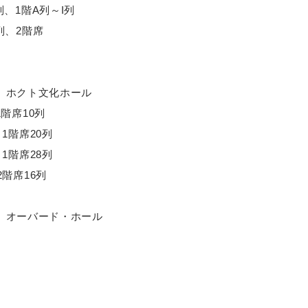
N列、1階A列～I列
O列、2階席
長野】 ホクト文化ホール
1階席10列
～1階席20列
～1階席28列
2階席16列
【富山】 オーバード・ホール