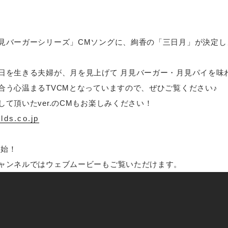
見バーガーシリーズ」CMソングに、絢香の「三日月」が決定し
日を生きる夫婦が、月を見上げて 月見バーガー・月見パイを味
合う心温まるTVCMとなっていますので、ぜひご覧ください♪
て頂いたver.のCMもお楽しみください！
lds.co.jp
開始！
ャンネルではウェブムービーもご覧いただけます。