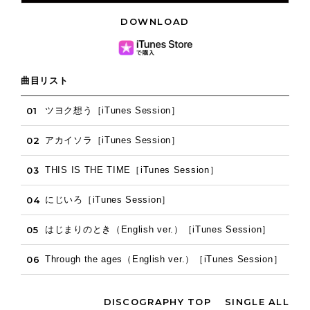
DOWNLOAD
曲目リスト
01
ツヨク想う［iTunes Session］
02
アカイソラ［iTunes Session］
03
THIS IS THE TIME［iTunes Session］
04
にじいろ［iTunes Session］
05
はじまりのとき（English ver.）［iTunes Session］
06
Through the ages（English ver.）［iTunes Session］
DISCOGRAPHY TOP
SINGLE ALL