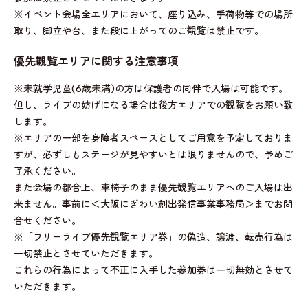
※イベント会場全エリアにおいて、座り込み、手荷物等での場所
取り、脚立や台、また段に上がってのご観覧は禁止です。
優先観覧エリアに関する注意事項
※未就学児童(6歳未満)の方は保護者の同伴で入場は可能です。
但し、ライブの妨げになる場合は後方エリアでの観覧をお願い致
します。
※エリアの一部を身障者スペースとしてご用意を予定しておりま
すが、必ずしもステージが見やすいとは限りませんので、予めご
了承ください。
また会場の都合上、車椅子のまま優先観覧エリアへのご入場は出
来ません。事前に＜大阪にぎわい創出発信事業事務局＞までお問
合せください。
※「フリーライブ優先観覧エリア券」の偽造、譲渡、転売行為は
一切禁止とさせていただきます。
これらの行為によって不正に入手した参加券は一切無効とさせて
いただきます。