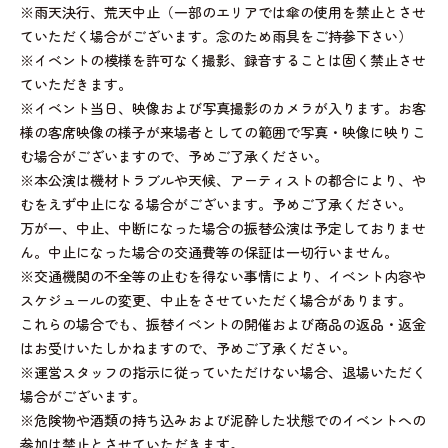
※雨天決行、荒天中止（一部のエリアでは傘の使用を禁止とさせ
ていただく場合がございます。念のため雨具をご持参下さい）
※イベントの模様を許可なく撮影、録音することは固く禁止させ
ていただきます。
※イベント当日、映像および写真撮影のカメラが入ります。お客
様の客席映像の様子が来場者としての範囲で写真・映像に映りこ
む場合がございますので、予めご了承ください。
※本公演は機材トラブルや天候、アーティストの都合により、や
むをえず中止になる場合がございます。予めご了承ください。
万が一、中止、中断になった場合の振替公演は予定しておりませ
ん。中止になった場合の交通費等の保証は一切行いません。
※交通機関の不全等の止むを得ない事情により、イベント内容や
スケジュールの変更、中止をさせていただく場合があります。
これらの場合でも、振替イベントの開催および商品の返品・返金
はお受けいたしかねますので、予めご了承ください。
※運営スタッフの指示に従っていただけない場合、退場いただく
場合がございます。
※危険物や酒類の持ち込みおよび泥酔した状態でのイベントへの
参加は禁止とさせていただきます。