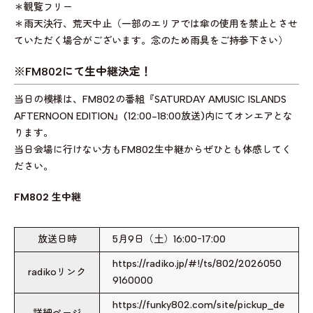
＊観覧フリー
＊雨天決行、荒天中止（一部のエリアでは傘の使用を禁止とさせ
ていただく場合がございます。念のため雨具をご持参下さい）
※FM802にて生中継決定！
当日の模様は、FM802の番組『SATURDAY AMUSIC ISLANDS
AFTERNOON EDITION』(12:00-18:00放送)内にてオンエアとな
ります。
当日会場に行けない方もFM802生中継からぜひとも体感してく
ださい。
FM802 生中継
放送日時
5月9日（土）16:00ｰ17:00
https://radiko.jp/#!/ts/802/2026050
radikoリンク
9160000
https://funky802.com/site/pickup_de