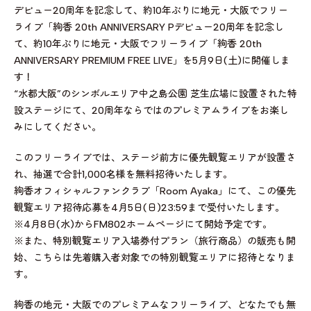
デビュー20周年を記念して、約10年ぶりに地元・大阪でフリー
ライブ「絢香 20th ANNIVERSARY Pデビュー20周年を記念し
て、約10年ぶりに地元・大阪でフリーライブ「絢香 20th
ANNIVERSARY PREMIUM FREE LIVE」を5月9日(土)に開催しま
す！
“水都大阪”のシンボルエリア中之島公園 芝生広場に設置された特
設ステージにて、20周年ならではのプレミアムライブをお楽し
みにしてください。
このフリーライブでは、ステージ前方に優先観覧エリアが設置さ
れ、抽選で合計1,000名様を無料招待いたします。
絢香オフィシャルファンクラブ「Room Ayaka」にて、この優先
観覧エリア招待応募を4月5日(日)23:59まで受付いたします。
※4月8日(水)からFM802ホームページにて開始予定です。
※また、特別観覧エリア入場券付プラン（旅行商品）の販売も開
始、こちらは先着購入者対象での特別観覧エリアに招待となりま
す。
絢香の地元・大阪でのプレミアムなフリーライブ、どなたでも無