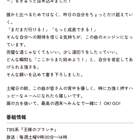
ー」をぎゅっと詰め込みました！
誰かと比べるためではなく、昨日の自分をちょっとだけ超えてい
く。
「まだまだ行ける！」「もっと成長できる！」
そんな自分への期待を信じる気持ちが、この曲のエンジンになっ
ています。
完璧な道じゃなくてもいい。少し遠回りをしたっていい。
どんな瞬間も「ここからまた始めよう！」と、自分を肯定してあ
げられる強さを。
そんな願いを込めて書き下ろしました。
土曜日の朝、この曲が皆さんの背中を優しく、時に力強く押すハ
ッピーなエールになれたら嬉しいです。
肩の力を抜いて、最高の週末へみんなで一緒に！ OK! GO!
番組情報
TBS系『王様のブランチ』
放送：毎週土曜9時30分〜14時