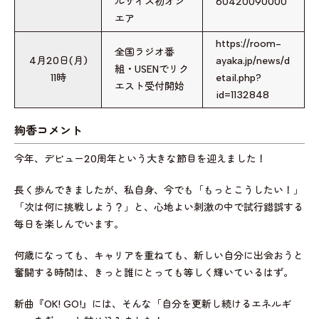
ルサイズ初オン
60420090000
エア
https://room-
全国ラジオ番
4月20日(月)
ayaka.jp/news/d
組・USENでリク
11時
etail.php?
エスト受付開始
id=1132848
絢香コメント
今年、デビュー20周年という大きな節目を迎えました！
長く歩んできましたが、私自身、今でも「もっとこうしたい！」
「次は何に挑戦しよう？」と、心地よい刺激の中で試行錯誤する
毎日を楽しんでいます。
何歳になっても、キャリアを重ねても、新しい自分に出会おうと
奮闘する時間は、きっと誰にとっても等しく輝いているはず。
新曲『OK! GO!』には、そんな「自分を更新し続けるエネルギ