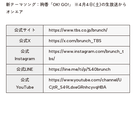
新テーマソング：絢香「OK! GO!」 ※4月4日(土)の生放送から
オンエア
公式サイト
https://www.tbs.co.jp/brunch/
公式X
https://x.com/brunch_TBS
公式
https://www.instagram.com/brunch_t
Instagram
bs/
公式LINE
https://line.me/ti/p/%40brunch
公式
https://www.youtube.com/channel/U
YouTube
CjtR_S49LdxeGRnhcyvqHBA