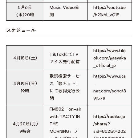
5月6日
Music Video公
https://youtu.be
(水)20時
開
/h21k6I_vQ1E
スケジュール
https://www.tikt
TikTokにてTV
4月18日(土)
ok.com/@ayaka
サイズ先行配信
_official_jp
歌詞検索サービ
https://www.uta
4月19日(日)
ス「歌ネット」
-
19時
にて歌詞先行公
net.com/song/3
開
91571/
FM802「on-air
with TACTY IN
https://radiko.jp
4月20日(月)
THE
/share/?
9時台
MORNING」フ
sid=802&t=202