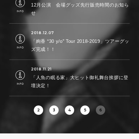
12月公演 会場グッズ先行販売時間のお知ら
せ
「絢香 “30 y/o” Tour 2018-2019」ツアーグッ
ズ完成！！
「人魚の眠る家」大ヒット御礼舞台挨拶に登
壇決定！
2
3
4
5
6