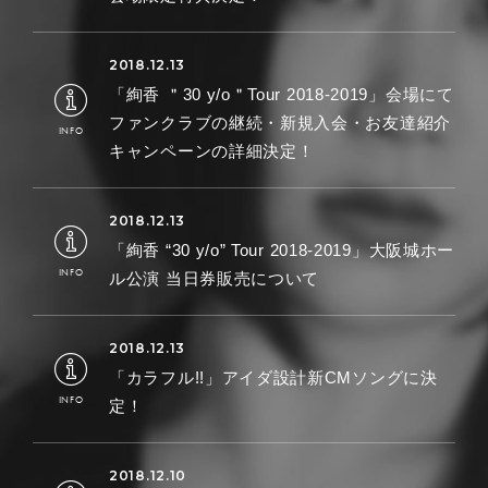
「絢香 ＂30 y/o＂Tour 2018-2019」会場にて
ファンクラブの継続・新規入会・お友達紹介
キャンペーンの詳細決定！
「絢香 “30 y/o” Tour 2018-2019」大阪城ホー
ル公演 当日券販売について
「カラフル!!」アイダ設計新CMソングに決
定！